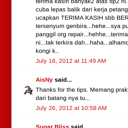
terima kasih banyak2 atas tip2 n
cuba lepas balik dari kerja petan
ucapkan TERIMA KASIH sbb BERK
tersenyum genbira...hehe...sya pun
panggil org repair...hehhe...teri
ni...tak terkira dah...haha...alhamd
kongi k..
July 18, 2012 at 11:49 AM
AisNy
said...
Thanks for the tips. Memang prakti
dari batang nya tu...
July 26, 2012 at 10:58 AM
Sugar Bliss
said...