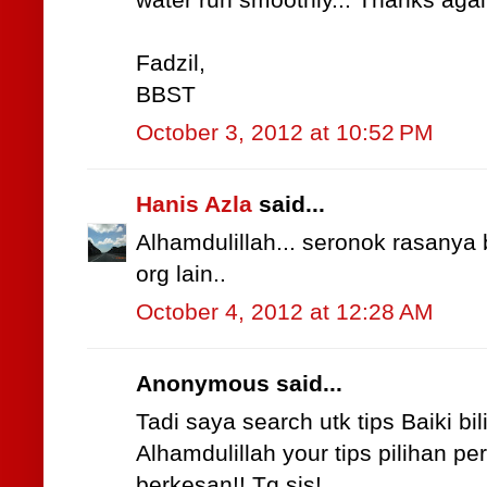
water run smoothly... Thanks again 
Fadzil,
BBST
October 3, 2012 at 10:52 PM
Hanis Azla
said...
Alhamdulillah... seronok rasanya
org lain..
October 4, 2012 at 12:28 AM
Anonymous said...
Tadi saya search utk tips Baiki bi
Alhamdulillah your tips pilihan p
berkesan!! Tq sis!